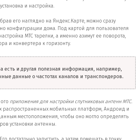
установка и настройка.
брав его наглядно на Яндекс.Карте, можно сразу
но конфигурации дома. Под картой для пользователя
стройка МТС тарелки, а именно азимут ее поворота,
а и конвертера к горизонту.
са есть и другая полезная информация, например,
чные данные о частотах каналов и транспондеров.
ного
приложения для настройки спутниковых антенн МТС.
вух распространенных мобильных платформ, Андроид и
 данным местоположения, чтобы оно могло определять
ров установки антенны.
Его достаточно запустить, а затем помещать в точку