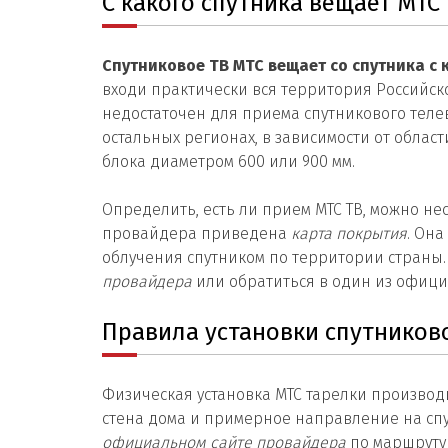
С какого спутника вещает МТС
Спутниковое ТВ МТС вещает со спутника с
входи практически вся территория Российск
недостаточен для приема спутникового телев
остальных регионах, в зависимости от облас
блока диаметром 600 или 900 мм.
Определить, есть ли прием МТС ТВ, можно н
провайдера приведена
карта покрытия
. Он
облучения спутником по территории страны.
провайдера
или обратиться в один из офици
Правила установки спутников
Физическая установка МТС тарелки производ
стена дома и примерное направление на спу
официальном сайте провайдера
по маршруту 