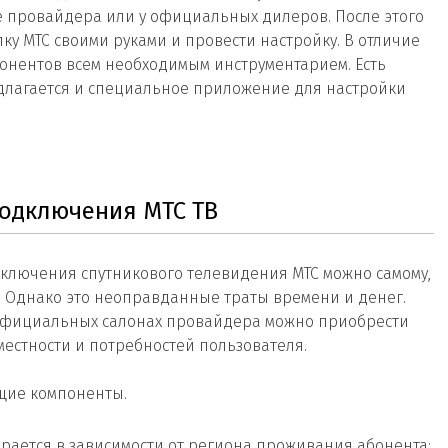
 провайдера или у официальных дилеров. После этого
лку МТС своими руками и провести настройку. В отличие
бонентов всем необходимым инструментарием. Есть
длагается и специальное приложение для настройки
подключения МТС ТВ
ключения спутникового телевидения МТС можно самому,
. Однако это неоправданные траты времени и денег.
 официальных салонах провайдера можно приобрести
естности и потребностей пользователя.
ющие компоненты.
рается в зависимости от региона проживания абонента: