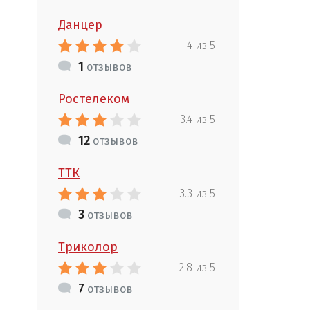
Данцер
4 из 5
1
отзывов
Ростелеком
3.4 из 5
12
отзывов
ТТК
3.3 из 5
3
отзывов
Триколор
2.8 из 5
7
отзывов