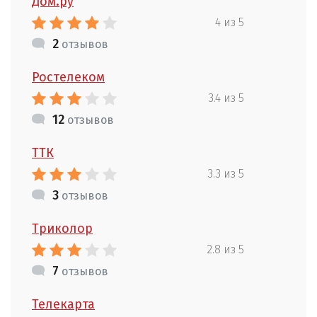
Дом.ру
4 из 5
2
отзывов
Ростелеком
3.4 из 5
12
отзывов
ТТК
3.3 из 5
3
отзывов
Триколор
2.8 из 5
7
отзывов
Телекарта